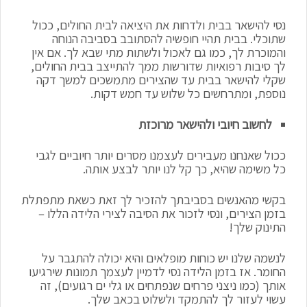
נסי להישאר בבית ולדחות את היציאה לבית החולים, ככול
שתוכלי. בבית תהיי חופשיה להסתובב בסביבה הנוחה
והמוכרת לך, כמו גם לאכול ולשתות מתי שבא לך. אם אין
לך סיבות רפואיות שדורשות ממך להתייצב בבית החולים,
שקלי להישאר בבית עד שהצירים מתמשכים למשך דקה
נוספת, ומתרחשים כל שלוש עד חמש דקות.
לחשוב חיובי ולהישאר מרוכזת
ככול שאנחנו מעבירים לעצמנו מסרים יותר חיוביים לגבי
כל משימה שהיא, כך קל לנו יותר לבצע אותה.
בקשי מהאנשים בסביבתך להזכיר לך זאת כשאת מתפתלת
בזמן הצירים, ונסי לזכור את הסיבה לצירי הלידה הללו –
התינוק שלך!
לנשמה שלנו יש כוחות מופלאים והיא יכולה להתגבר על
החומר. אז בזמן הלידה נסי לדמיין לעצמך תמונות שירגיעו
אותך (כמו ניצני פרחים שנפתחים או גלי ים רגועים), זה
עשוי לעזור לך להתמקד ולשלוט בכאב שלך.